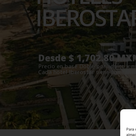
IBEROSTA
Desde $ 1,702.80 MX
Precio en base Doble por adulto x n
Cada hotel Iberostar tiene sus tarif
Para 
almac