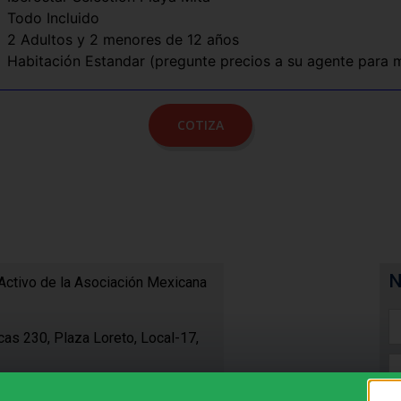
Todo Incluido
2 Adultos y 2 menores de 12 años
Habitación Estandar (pregunte precios a su agente para m
COTIZA
Activo de la Asociación Mexicana
s 230, Plaza Loreto, Local-17,