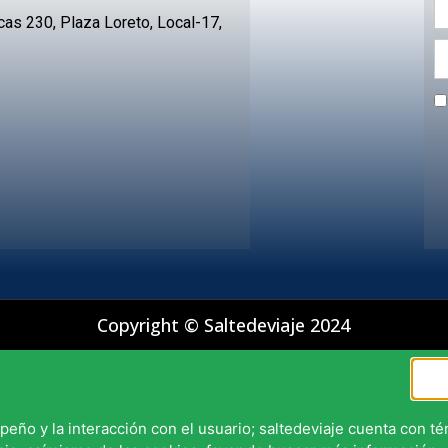
s 230, Plaza Loreto, Local-17,
Copyright © Saltedeviaje 2024
mpeño y la interacción con el usuario; saltedeviaje cuenta con t