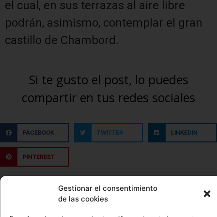
el cual, en sus terrazas al aire libre
podrán, asimismo, contemplar el gran
castillo de Chambord.
Si te gusto el post, lo puedes
compartir en tus redes sociales
FACEBOOK
TWITTER
LINKEDIN
PINTEREST
Gestionar el consentimiento
de las cookies
ANTERIOR
SIGUIENTE
Algo tan Oaxaqueño como el quesillo
Maravilla Moreliana