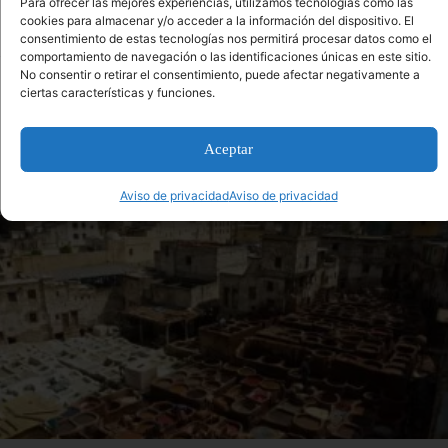
Para ofrecer las mejores experiencias, utilizamos tecnologías como las
cookies para almacenar y/o acceder a la información del dispositivo. El
consentimiento de estas tecnologías nos permitirá procesar datos como el
comportamiento de navegación o las identificaciones únicas en este sitio.
No consentir o retirar el consentimiento, puede afectar negativamente a
ciertas características y funciones.
Mas información sobre destinos
Aceptar
turísticos que te puede interesar
Aviso de privacidad
Aviso de privacidad