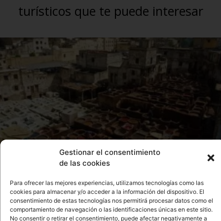
turísticos que te puede interesar
Gestionar el consentimiento
Es Feztacular
de las cookies
17 junio, 2023
No hay comentarios
Para ofrecer las mejores experiencias, utilizamos tecnologías como las
FEZ, MARRUECOS Fez, una de las ciudades imperiales de
cookies para almacenar y/o acceder a la información del dispositivo. El
Marruecos, se presenta como un tesoro histórico que deslumbra a
consentimiento de estas tecnologías nos permitirá procesar datos como el
quienes la visitan. Con su antigua
comportamiento de navegación o las identificaciones únicas en este sitio.
No consentir o retirar el consentimiento, puede afectar negativamente a