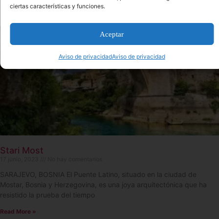
Read More »
ciertas características y funciones.
Aceptar
Aviso de privacidad
Aviso de privacidad
Stari Most
17 junio, 2023
No hay comentarios
SARAJEVO, BOSNIA El Puente Latino, situado en la ciudad de
Mostar, Bosnia y Herzegovina, es una joya arquitectónica que ha
resistido la prueba del tiempo
Read More »