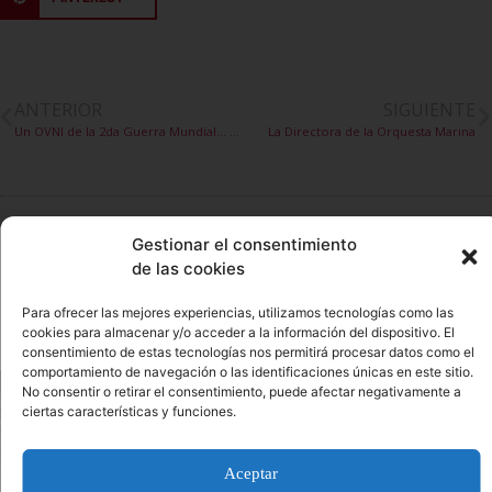
ANTERIOR
SIGUIENTE
Un OVNI de la 2da Guerra Mundial… O algo así
La Directora de la Orquesta Marina
Gestionar el consentimiento
Mas información sobre destinos
de las cookies
turísticos que te puede interesar
Para ofrecer las mejores experiencias, utilizamos tecnologías como las
cookies para almacenar y/o acceder a la información del dispositivo. El
consentimiento de estas tecnologías nos permitirá procesar datos como el
comportamiento de navegación o las identificaciones únicas en este sitio.
No consentir o retirar el consentimiento, puede afectar negativamente a
ciertas características y funciones.
Aceptar