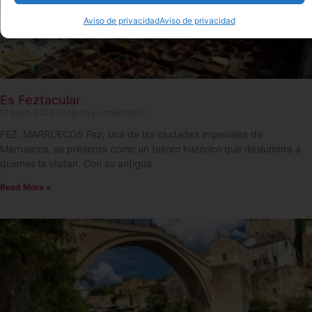
Aviso de privacidad
Aviso de privacidad
Es Feztacular
17 junio, 2023
No hay comentarios
FEZ, MARRUECOS Fez, una de las ciudades imperiales de
Marruecos, se presenta como un tesoro histórico que deslumbra a
quienes la visitan. Con su antigua
Read More »