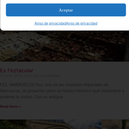
Aceptar
Aviso de privacidad
Aviso de privacidad
Es Feztacular
17 junio, 2023
No hay comentarios
FEZ, MARRUECOS Fez, una de las ciudades imperiales de
Marruecos, se presenta como un tesoro histórico que deslumbra a
quienes la visitan. Con su antigua
Read More »